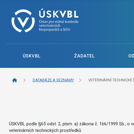
ÚSKVBL
ŽADATEL
O
DATABÁZE A SEZNAMY
VETERINÁRNÍ TECHNICKÉ 
ÚSKVBL podle §65 odst. 2, písm. a) zákona č. 166/1999 Sb., o ve
veterinárních technických prostředků.