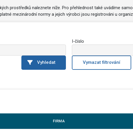
kých prostředků naleznete níže. Pro přehlednost také uvádíme samo
latné mezinárodní normy a jejich výrobci jsou registrováni u organi
I-číslo
Vyhledat
Vymazat filtrování
FIRMA