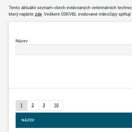
Tento aktuální seznam všech evidovaných veterinárních technic
který najdete
zde
. Veškeré ÚSKVBL evidované mikročipy splňují p
Název
1
2
3
10
NÁZEV