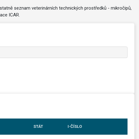
statně seznam veterinárních technických prostředků - mikročipů,
zace ICAR.
STÁT
I-ČÍSLO