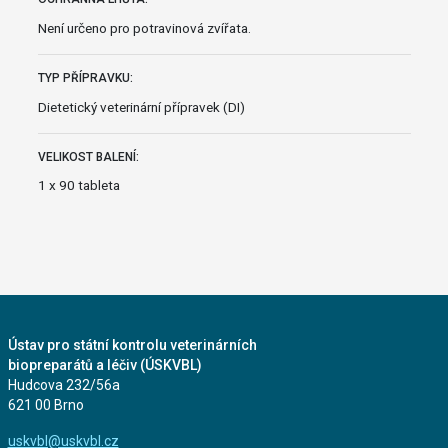
Není určeno pro potravinová zvířata.
TYP PŘÍPRAVKU:
Dietetický veterinární přípravek (DI)
VELIKOST BALENÍ:
1 x 90 tableta
Ústav pro státní kontrolu veterinárních
biopreparátů a léčiv (ÚSKVBL)
Hudcova 232/56a
621 00 Brno
uskvbl@uskvbl.cz