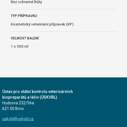
Bez ochranné lhůty.
TYP PŘÍPRAVKU:
Kosmetický veterinární přípravek (KP)
VELIKOST BALENÍ:
1 x 500 ml
Ústav pro státní kontrolu veterinárních
biopreparátů a léčiv (ÚSKVBL)
Hudcova 232/56a
621 00 Brno
uskvbl@uskvbl.cz