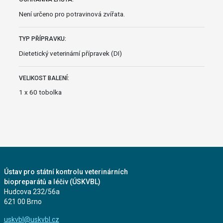
Není určeno pro potravinová zvířata.
TYP PŘÍPRAVKU:
Dietetický veterinární přípravek (DI)
VELIKOST BALENÍ:
1 x 60 tobolka
Ústav pro státní kontrolu veterinárních
biopreparátů a léčiv (ÚSKVBL)
Hudcova 232/56a
621 00 Brno
uskvbl@uskvbl.cz