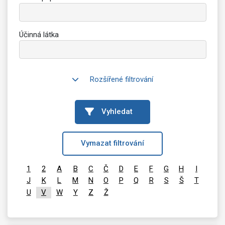
Účinná látka
Rozšířené filtrování
Vyhledat
Vymazat filtrování
1
2
A
B
C
Č
D
E
F
G
H
I
J
K
L
M
N
O
P
Q
R
S
Š
T
U
V
W
Y
Z
Ž