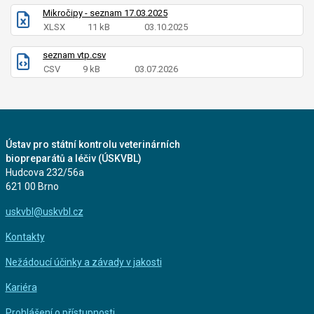
Mikročipy - seznam 17.03.2025
XLSX
11 kB
03.10.2025
seznam vtp.csv
CSV
9 kB
03.07.2026
Ústav pro státní kontrolu veterinárních
biopreparátů a léčiv (ÚSKVBL)
Hudcova 232/56a
621 00 Brno
uskvbl@uskvbl.cz
Kontakty
Nežádoucí účinky a závady v jakosti
Kariéra
Prohlášení o přístupnosti