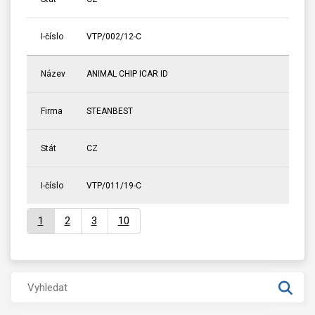
I-číslo
VTP/002/12-C
Název
ANIMAL CHIP ICAR ID
Firma
STEANBEST
Stát
CZ
I-číslo
VTP/011/19-C
1
2
3
10