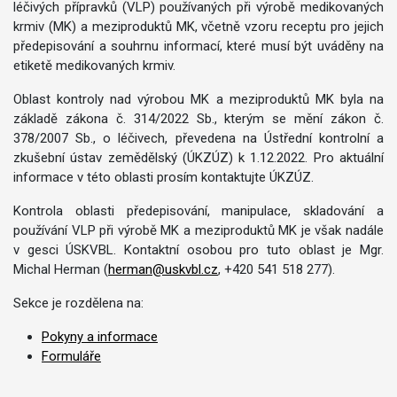
léčivých přípravků (VLP) používaných při výrobě medikovaných
krmiv (MK) a meziproduktů MK, včetně vzoru receptu pro jejich
předepisování a souhrnu informací, které musí být uváděny na
etiketě medikovaných krmiv.
Oblast kontroly nad výrobou MK a meziproduktů MK byla na
základě zákona č. 314/2022 Sb., kterým se mění zákon č.
378/2007 Sb., o léčivech, převedena na Ústřední kontrolní a
zkušební ústav zemědělský (ÚKZÚZ) k 1.12.2022. Pro aktuální
informace v této oblasti prosím kontaktujte ÚKZÚZ.
Kontrola oblasti předepisování, manipulace, skladování a
používání VLP při výrobě MK a meziproduktů MK je však nadále
v gesci ÚSKVBL. Kontaktní osobou pro tuto oblast je Mgr.
Michal Herman (
herman@uskvbl.cz
, +420 541 518 277).
Sekce je rozdělena na:
Pokyny a informace
Formuláře