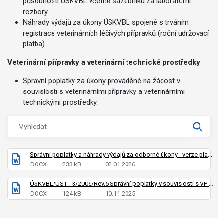
působnosti ÚSKVBL včetně sazebníku za laboratorní
rozbory.
Náhrady výdajů za úkony ÚSKVBL spojené s trváním
registrace veterinárních léčivých přípravků (roční udržovací
platba).
Veterinární přípravky a veterinární technické prostředky
Správní poplatky za úkony prováděné na žádost v
souvislosti s veterinárními přípravky a veterinárními
technickými prostředky.
Správní poplatky a náhrady výdajů za odborné úkony - verze platná od 01.01.2026
DOCX
233 kB
02.01.2026
ÚSKVBL/UST - 3/2006/Rev.5 Správní poplatky v souvislosti s VP a VTP
DOCX
124 kB
10.11.2025