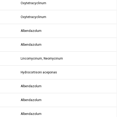
Oxytetracyclinum
Oxytetracyclinum
Albendazolum
Albendazolum
Lincomycinum, Neomycinum
Hydrocortisoni aceponas
Albendazolum
Albendazolum
Albendazolum