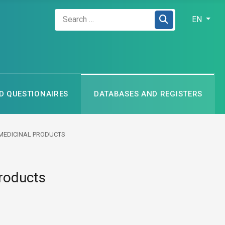
Zadejte hledaný výraz
Select your
EN
 QUESTIONAIRES
DATABASES AND REGISTERS
MEDICINAL PRODUCTS
Products