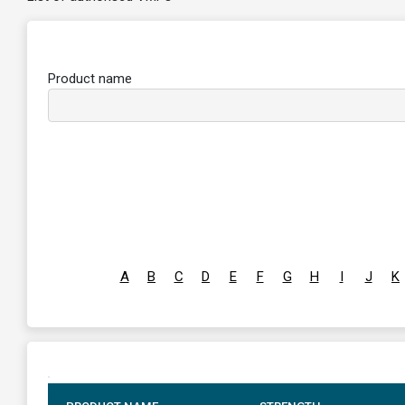
Product name
A
B
C
D
E
F
G
H
I
J
K