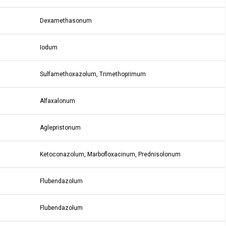
Dexamethasonum
Iodum
Sulfamethoxazolum, Trimethoprimum
Alfaxalonum
Aglepristonum
Ketoconazolum, Marbofloxacinum, Prednisolonum
Flubendazolum
Flubendazolum