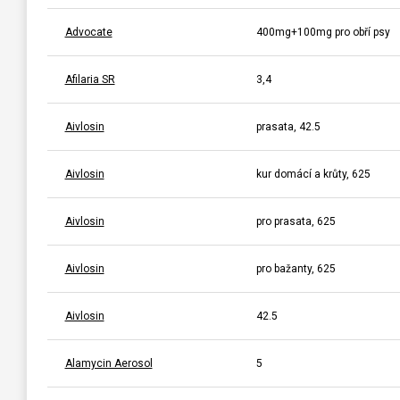
Advocate
400mg+100mg pro obří psy
Afilaria SR
3,4
Aivlosin
prasata, 42.5
Aivlosin
kur domácí a krůty, 625
Aivlosin
pro prasata, 625
Aivlosin
pro bažanty, 625
Aivlosin
42.5
Alamycin Aerosol
5