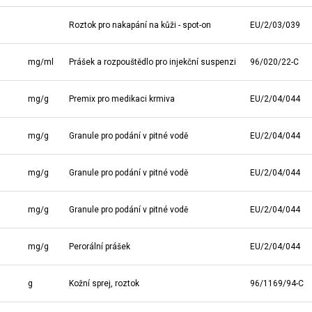
Roztok pro nakapání na kůži - spot-on
EU/2/03/039
mg/ml
Prášek a rozpouštědlo pro injekční suspenzi
96/020/22-C
mg/g
Premix pro medikaci krmiva
EU/2/04/044
mg/g
Granule pro podání v pitné vodě
EU/2/04/044
mg/g
Granule pro podání v pitné vodě
EU/2/04/044
mg/g
Granule pro podání v pitné vodě
EU/2/04/044
mg/g
Perorální prášek
EU/2/04/044
g
Kožní sprej, roztok
96/1169/94-C