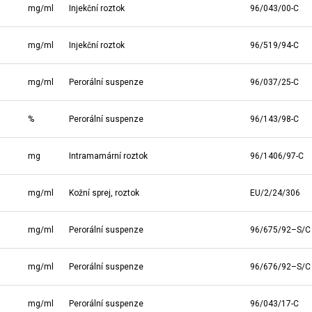
mg/ml
Injekční roztok
96/043/00-C
mg/ml
Injekční roztok
96/519/94-C
mg/ml
Perorální suspenze
96/037/25-C
%
Perorální suspenze
96/143/98-C
mg
Intramamární roztok
96/1406/97-C
mg/ml
Kožní sprej, roztok
EU/2/24/306
mg/ml
Perorální suspenze
96/675/92–S/C
mg/ml
Perorální suspenze
96/676/92–S/C
mg/ml
Perorální suspenze
96/043/17-C