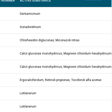
N NUMBER
ACTIVE SUBSTANCE
Gentamicinum
Gonadorelinum
Chlorhexidini digluconas, Miconazoli nitras
Calcii gluconas monohydricus, Magnesii chloridum hexahydricum
Calcii gluconas monohydricus, Magnesii chloridum hexahydricum
Ergocalciferolum, Retinoli propionas, Tocoferoli alfa acetas
Lotilanerum
Lotilanerum