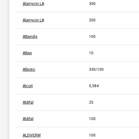
Alamycin LA
300
Alamycin LA
200
Albendis
100
Albex
10
Albiotic
330/100
Alcort
0,584
Aldifal
25
Aldifal
100
ALDIVERM
100