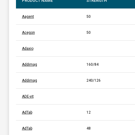
PRODUCT NAME
STRENGTH
Aagent
50
Acegon
50
Adaxio
Addimag
160/84
Addimag
240/126
ADE-vit
AdTab
12
AdTab
48