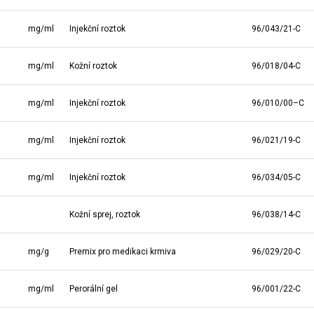
mg/ml
Injekční roztok
96/043/21-C
mg/ml
Kožní roztok
96/018/04-C
mg/ml
Injekční roztok
96/010/00–C
mg/ml
Injekční roztok
96/021/19-C
mg/ml
Injekční roztok
96/034/05-C
Kožní sprej, roztok
96/038/14-C
mg/g
Premix pro medikaci krmiva
96/029/20-C
mg/ml
Perorální gel
96/001/22-C