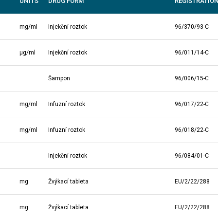
UNITS
DRUG FORM
REGISTRATIO
mg/ml
Injekční roztok
96/370/93-C
μg/ml
Injekční roztok
96/011/14-C
Šampon
96/006/15-C
mg/ml
Infuzní roztok
96/017/22-C
mg/ml
Infuzní roztok
96/018/22-C
Injekční roztok
96/084/01-C
mg
Žvýkací tableta
EU/2/22/288
mg
Žvýkací tableta
EU/2/22/288