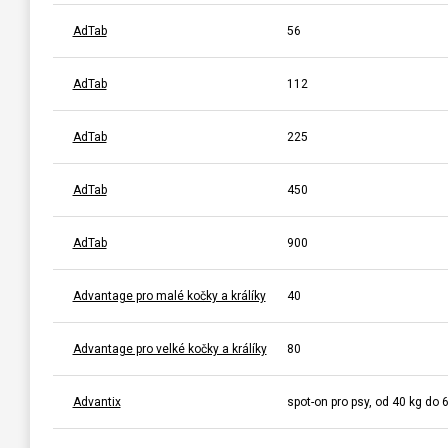
AdTab
56
AdTab
112
AdTab
225
AdTab
450
AdTab
900
Advantage pro malé kočky a králíky
40
Advantage pro velké kočky a králíky
80
Advantix
spot-on pro psy, od 40 kg do 