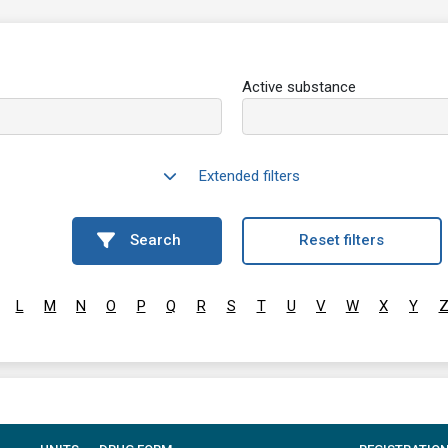
Active substance
Extended filters
Search
Reset filters
L
M
N
O
P
Q
R
S
T
U
V
W
X
Y