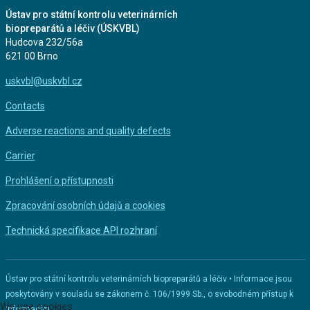
Ústav pro státní kontrolu veterinárních
biopreparátů a léčiv (ÚSKVBL)
Hudcova 232/56a
621 00 Brno
uskvbl@uskvbl.cz
Contacts
Adverse reactions and quality defects
Carrier
Prohlášení o přístupnosti
Zpracování osobních údajů a cookies
Technická specifikace API rozhraní
Ústav pro státní kontrolu veterinárních biopreparátů a léčiv • Informace jsou
poskytovány v souladu se zákonem č. 106/1999 Sb., o svobodném přístup k
We use cookies
informacím