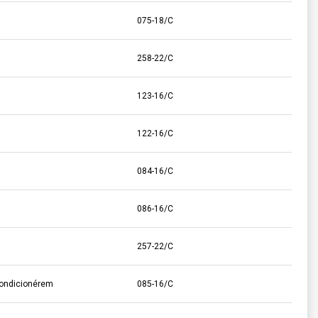
075-18/C
258-22/C
123-16/C
122-16/C
084-16/C
086-16/C
257-22/C
ondicionérem
085-16/C