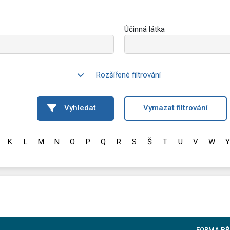
Účinná látka
Rozšířené filtrování
Vyhledat
Vymazat filtrování
K
L
M
N
O
P
Q
R
S
Š
T
U
V
W
Y
FORMA PŘ