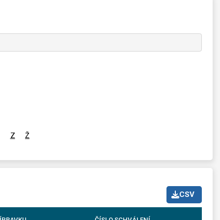
Z
Ž
CSV
ÍPRAVKU
ČÍSLO SCHVÁLENÍ