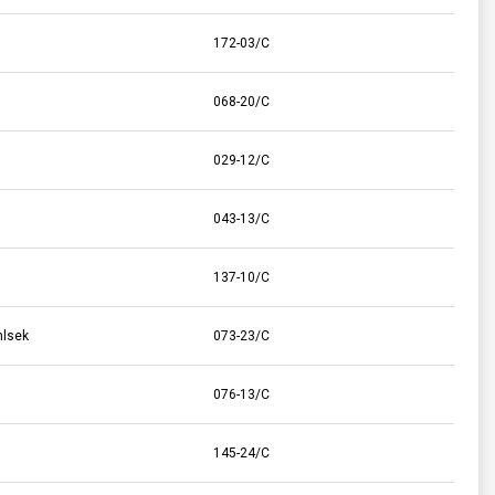
172-03/C
068-20/C
029-12/C
043-13/C
137-10/C
mlsek
073-23/C
076-13/C
145-24/C