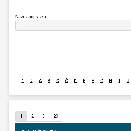
Název přípravku
1
2
A
B
C
Č
D
E
F
G
H
I
J
1
2
3
29
NÁZEV PŘÍPRAVKU