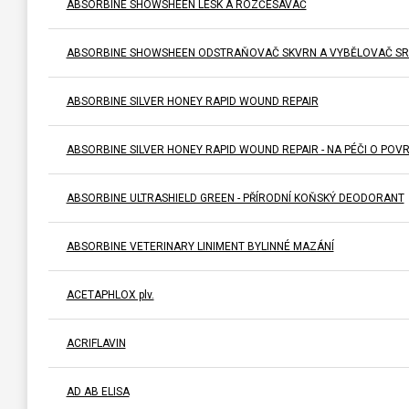
ABSORBINE SHOWSHEEN LESK A ROZČESÁVAČ
ABSORBINE SHOWSHEEN ODSTRAŇOVAČ SKVRN A VYBĚLOVAČ SR
ABSORBINE SILVER HONEY RAPID WOUND REPAIR
ABSORBINE SILVER HONEY RAPID WOUND REPAIR - NA PÉČI O PO
ABSORBINE ULTRASHIELD GREEN - PŘÍRODNÍ KOŇSKÝ DEODORANT
ABSORBINE VETERINARY LINIMENT BYLINNÉ MAZÁNÍ
ACETAPHLOX plv.
ACRIFLAVIN
AD AB ELISA